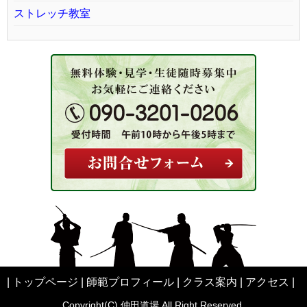
ストレッチ教室
|
トップページ
|
師範プロフィール
|
クラス案内
|
アクセス
|
Copyright(C) 仲田道場 All Right Reserved.